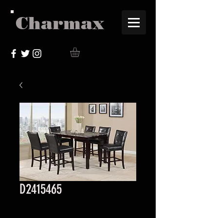
Charmax
D2415465